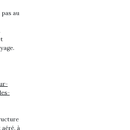
e pas au
n
t
oyage.
ur-
les-
ructure
 aéré, à