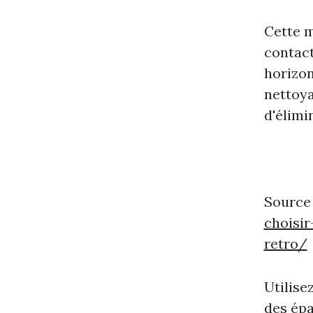
Cette m
contact
horizon
nettoya
d'élimin
Source
choisi
retro/
Utilise
des épa