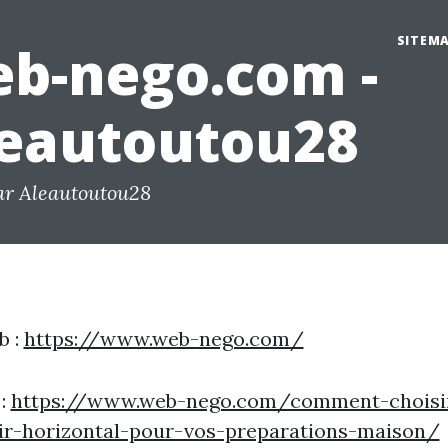
SITEM
b-nego.com -
eautoutou28
ar Aleautoutou28
b :
https://www.web-nego.com/
 :
https://www.web-nego.com/comment-choisi
ir-horizontal-pour-vos-preparations-maison/