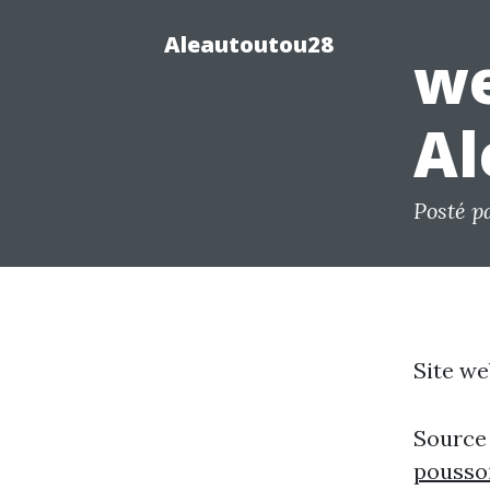
Aleautoutou28
we
Al
Posté p
Site we
Source
pousso